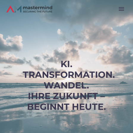
KI.
TRANSFORMATION.
WANDEL.
IHRE ZUKUNFT –
BEGINNT HEUTE.